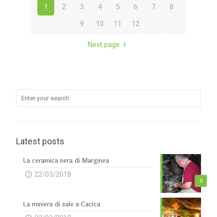
1
2
3
4
5
6
7
8
9
10
11
12
Next page
Latest posts
La ceramica nera di Marginea
22/03/2018
0
La miniera di sale a Cacica